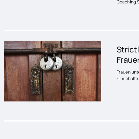
Coaching S
Strict
Fraue
Frauen unte
- Innehalt