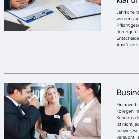
Jährliche 
werden von 
Pflicht ges
durchgefüh
Entscheiden
Ausfüllen 
Busin
Ein unverb
Kollegen, 
Kunden oder
ist nicht j
schwer, we
versucht, 