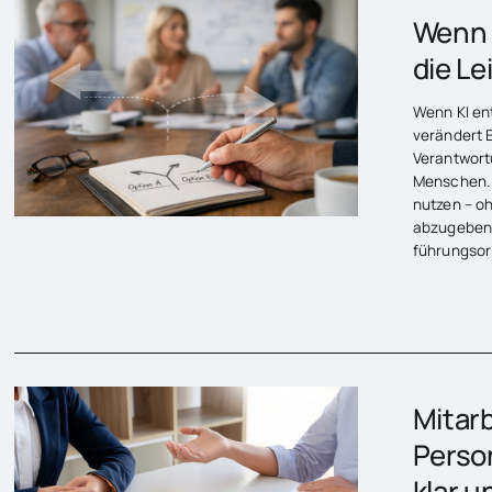
TRANINGS & SEMINARE
Wenn 
die Le
Wenn KI ent
verändert 
Verantwort
Menschen. 
nutzen – o
abzugeben.
führungsori
Mitarb
Perso
klar u