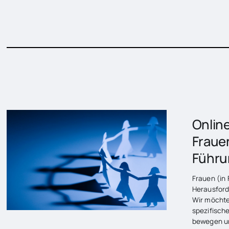
NUR FÜR FRAUEN
Onlin
Frauen
Führu
Frauen (in
Herausforde
Wir möchte
spezifisch
bewegen un