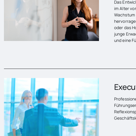
Das Entwic
COACHING & SPARRING
im Alter vo
Wachstum i
hervorrage
oder das H
junge Erwa
und eine Fü
Execu
Profession
Führungsen
Reflexions
Geschäftsl