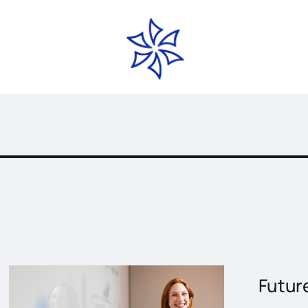
Wir bieten vielseitige Weiterbildungsmöglic
en
diversen Bereichen.
Futur
VERHALTENSENTWICKLUNG,